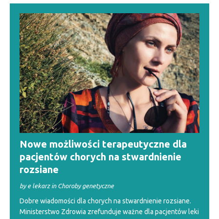
Nowe możliwości terapeutyczne dla
pacjentów chorych na stwardnienie
rozsiane
by e lekarz in Choroby genetyczne
Dobre wiadomości dla chorych na stwardnienie rozsiane.
Ministerstwo Zdrowia zrefunduje ważne dla pacjentów leki