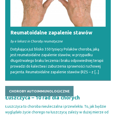
Reumatoidalne zapalenie stawów
by e lekarz in Choroby reumatyczne
Dotykająca już blisko 350 tysięcy Polaków choroba, jaką
jest reumatoidalne zapalenie stawów, w przypadku
długotrwałego braku leczenia i braku odpowiedniej terapii
prowadzi do kalectwa i zaburzenia sprawności ruchowej
pacjenta. Reumatoidalne zapalenie stawów (RZS – z
[...]
CHOROBY AUTOIMMUNOLOGICZNE
Łuszczyca – 10 rad dla chorych
Łuszczyca to choroba nieuleczalna i przewlekła. To, jak będzie
wyglądało życie chorego na łuszczycę zależy w dużej mierze od