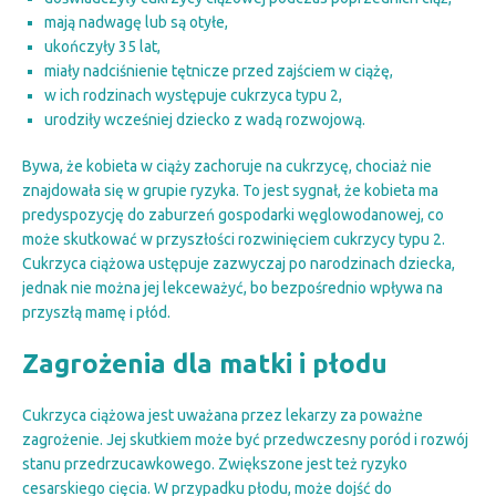
mają nadwagę lub są otyłe,
ukończyły 35 lat,
miały nadciśnienie tętnicze przed zajściem w ciążę,
w ich rodzinach występuje cukrzyca typu 2,
urodziły wcześniej dziecko z wadą rozwojową.
Bywa, że kobieta w ciąży zachoruje na cukrzycę, chociaż nie
znajdowała się w grupie ryzyka. To jest sygnał, że kobieta ma
predyspozycję do zaburzeń gospodarki węglowodanowej, co
może skutkować w przyszłości rozwinięciem cukrzycy typu 2.
Cukrzyca ciążowa ustępuje zazwyczaj po narodzinach dziecka,
jednak nie można jej lekceważyć, bo bezpośrednio wpływa na
przyszłą mamę i płód.
Zagrożenia dla matki i płodu
Cukrzyca ciążowa jest uważana przez lekarzy za poważne
zagrożenie. Jej skutkiem może być przedwczesny poród i rozwój
stanu przedrzucawkowego. Zwiększone jest też ryzyko
cesarskiego cięcia. W przypadku płodu, może dojść do