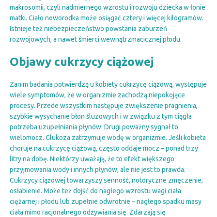
makrosomii, czyli nadmiernego wzrostu i rozwoju dziecka w łonie
matki. Ciało noworodka może osiągać cztery i więcej kilogramów.
Istnieje też niebezpieczeństwo powstania zaburzeń
rozwojowych, a nawet śmierci wewnątrzmacicznej płodu.
Objawy cukrzycy ciążowej
Zanim badania potwierdzą u kobiety cukrzycę ciążową, występuje
wiele symptomów, że w organizmie zachodzą niepokojące
procesy. Przede wszystkim następuje zwiększenie pragnienia,
szybkie wysychanie błon śluzowych i w związku z tym ciągła
potrzeba uzupełniania płynów. Drugi poważny sygnał to
wielomocz. Glukoza zatrzymuje wodę w organizmie. Jeśli kobieta
choruje na cukrzycę ciążową, często oddaje mocz – ponad trzy
litry na dobę. Niektórzy uważają, że to efekt większego
przyjmowania wody i innych płynów, ale nie jest to prawda.
Cukrzycy ciążowej towarzyszy senność, notoryczne zmęczenie,
osłabienie. Może też dojść do nagłego wzrostu wagi ciała
ciężarnej i płodu lub zupełnie odwrotnie – nagłego spadku masy
ciała mimo racjonalnego odżywiania się. Zdarzają się