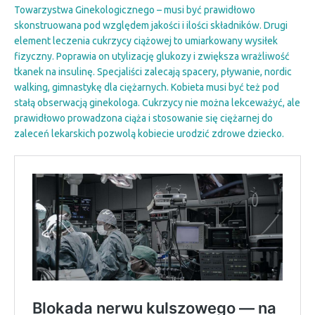
Towarzystwa Ginekologicznego – musi być prawidłowo
skonstruowana pod względem jakości i ilości składników. Drugi
element leczenia cukrzycy ciążowej to umiarkowany wysiłek
fizyczny. Poprawia on utylizację glukozy i zwiększa wrażliwość
tkanek na insulinę. Specjaliści zalecają spacery, pływanie, nordic
walking, gimnastykę dla ciężarnych. Kobieta musi być też pod
stałą obserwacją ginekologa. Cukrzycy nie można lekceważyć, ale
prawidłowo prowadzona ciąża i stosowanie się ciężarnej do
zaleceń lekarskich pozwolą kobiecie urodzić zdrowe dziecko.