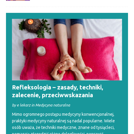
Refleksologia – zasady, techniki,
zalecenie, przeciwwskazania
by e lekarz in Medycyna naturalna
Mimo ogromnego postępu medycyny konwencjonalnej,
praktyki medycyny naturalnej są nadal popularne. Wiele
osób uważa, że techniki medyczne, znane od tysiącleci,