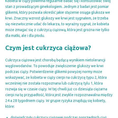
Kobieta w ciąży powinna regularnie badać się i konsultować swój
stan z prowadzącym ginekologiem. Jednym z badań jest pomiar
glikemii, który pozwala określić jakie stężenie osiąga glukoza we
krwi. Znaczny wzrost glukozy we krwi jest sygnałem, że trzeba
się niezwłocznie udać do lekarza, to wyraźny sygnał, że kobieta
może zmagać się z cukrzycą ciążową, która jest groźna nie tylko
dla matki, ale i dla płodu.
Czym jest cukrzyca ciążowa?
Cukrzyca ciążowa jest chorobą będącą wynikiem nietolerancji
węglowodanów. To powoduje zwiększenie glukozy we krwi
podczas ciąży. Potwierdzenie glikemii powyżej normy może
wskazywać, że kobieta w ciąży cierpi na cukrzycę typu 2, która
wcześniej nie została rozpoznana lub cukrzycę tylu 1, która
rozwija się w czasie ciąży. W tej chwili już co dziesiąta ciężarna
cierpi na tę przypadłość, która jest zwykle rozpoznawalna między
24 a 28 tygodniem ciąży. W grupie ryzyka znajdują się kobiety,
które:
doświadczyły cukrzycy ciążowej podczas poprzednich ciąż,