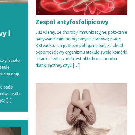
Agorafobia – jak
N
Zespół antyfosfolipidowy
sobie radzić z lękiem
in
y i
przed przestrzenią i
w
Już wiemy, że choroby immunizacyjne, potocznie
nazywane immunologicznymi, stanowią plagę
tłumem?
1
XXI wieku. Ich podłoże polega na tym, że układ
odpornościowy organizmu atakuje swoje komórki
Każde wyjście z domu i przebywanie w
Na 
i tkanki. Jedną z nich jest układowa choroba
szym ciele,
miejscach publicznych to dla nich
zas
tkanki łącznej, czyli
[…]
zenie
ogromny stres. Boją się podróżować nie
aer
 ruchy nogi.
tylko samolotem, ale i pociągiem, a nawet
sod
autobusem. Nie chodzą tam, gdzie są
roz
d osób
tłumy, omijają kina, restauracje,
[...]
syt
ców i osób
któ
ącą
[...]