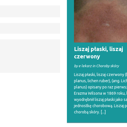
Liszaj płaski, liszaj
czerwony
by e lekarz in Choroby skóry
Liszaj płaski, liszaj czerwony (
planus, lichen ruber), (ang. Li
planus) opisany po raz pierw
Erazma Wilsona w 1869 roku, 
wyodrębnił liszaj płaski jako 
jednostkę chorobową. Liszaj pł
chorobą skóry.
[...]