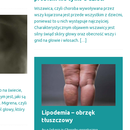
Wszawica, czyli choroba wywoływana przez
wszy kojarzona jest przede wszystkim z dziećmi,
ponieważ to u nich występuje najczęściej.
Charakterystycznym objawem wszawicy jest
silny świąd skóry głowy oraz obecność wszy i
gnid na głowie i włosach.
[…]
 na świecie,
ym jest, jaki są
. Migrena, czyli
l głowy, który
Lipodemia – obrzęk
tłuszczowy
by e lekarz in Choroby genetyczne