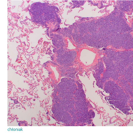
Żyw
dzi
– 5
wsk
psy
Wakacy
odpocz
także 
eksper
poznaw
w pełni
urlopie
chłoniak