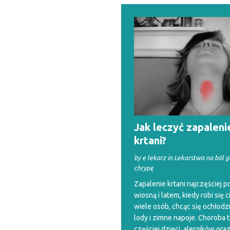
Jak leczyć zapaleni
krtani?
by e lekarz in Lekarstwa na ból g
chrypę
Zapalenie krtani najczęściej p
wiosną i latem, kiedy robi się c
wiele osób, chcąc się ochłodzi
lody i zimne napoje. Choroba 
częściej dzieci, alergików ora