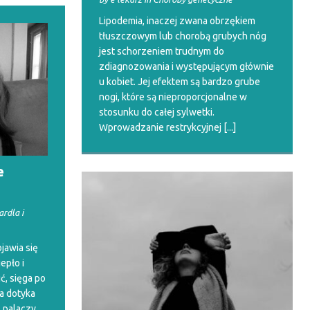
Lipodemia, inaczej zwana obrzękiem
tłuszczowym lub chorobą grubych nóg
jest schorzeniem trudnym do
zdiagnozowania i występującym głównie
u kobiet. Jej efektem są bardzo grube
nogi, które są nieproporcjonalne w
stosunku do całej sylwetki.
Wprowadzanie restrykcyjnej
[...]
e
ardla i
ojawia się
iepło i
ć, sięga po
ta dotyka
z palaczy