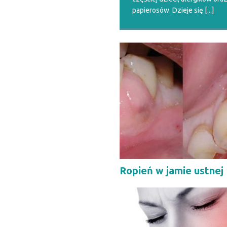
papierosów. Dzieje się
[...]
Ropień w jamie ustnej