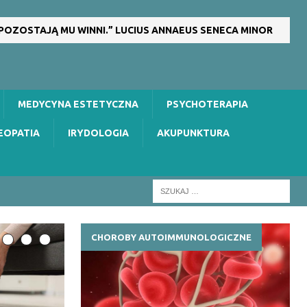
 POZOSTAJĄ MU WINNI.” LUCIUS ANNAEUS SENECA MINOR
MEDYCYNA ESTETYCZNA
PSYCHOTERAPIA
EOPATIA
IRYDOLOGIA
AKUPUNKTURA
CHOROBY AUTOIMMUNOLOGICZNE