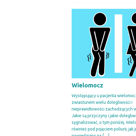
Wielomocz
Występujący u pacjenta wielomo
zwiastunem wielu dolegliwości i
nieprawidłowości zachodzących w
Jakie są przyczyny i jakie dolegli
sygnalizować, o tym poniżej. Wie
również pod pojęciem poliurii, jak 
powiedziano na
[…]