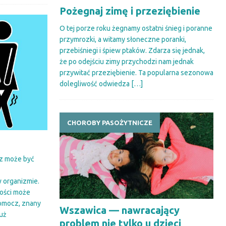
Pożegnaj zimę i przeziębienie
O tej porze roku żegnamy ostatni śnieg i poranne
przymrozki, a witamy słoneczne poranki,
przebiśniegi i śpiew ptaków. Zdarza się jednak,
że po odejściu zimy przychodzi nam jednak
przywitać przeziębienie. Ta popularna sezonowa
dolegliwość odwiedza
[…]
CHOROBY PASOŻYTNICZE
cz może być
 organizmie.
wości może
lomocz, znany
Wszawica — nawracający
już
problem nie tylko u dzieci