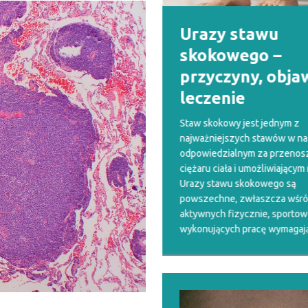
ienie małego
Urazy stawu
ecka na wakacjach
skokowego –
 ważnych
przyczyny, objaw
azówek od
leczenie
chologa i pediatry
Staw skokowy jest jednym z
najważniejszych stawów w na
jny wyjazd to czas beztroski i
odpowiedzialnym za przenos
ynku dla całej rodziny, często to
ciężaru ciała i umożliwiającym
okazja do kulinarnych
Urazy stawu skokowego są
ymentów, próbowania i
powszechne, zwłaszcza wśró
ania nowych smaków. Jednak, by
aktywnych fizycznie, sportow
 cieszyć się pięknymi chwilami na
wykonujących pracę wymagaj
, warto pamiętać o kilku
[...]