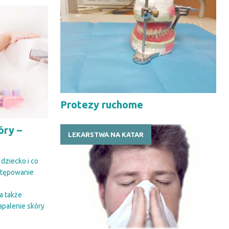
Protezy ruchome
óry –
LEKARSTWA NA KATAR
?
 dziecko i co
ystępowanie
a także
palenie skóry