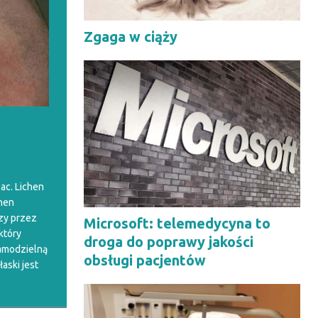
Zgaga w ciąży
lac. Lichen
chen
szy przez
Microsoft: telemedycyna to
który
droga do poprawy jakości
samodzielną
obsługi pacjentów
aski jest